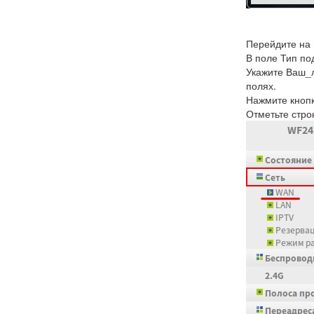
Перейдите на 
В поле Тип п
Укажите Ваш_л
полях.
Нажмите кноп
Отметьте стро